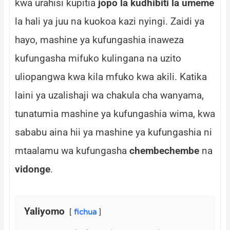
kwa urahisi kupitia
jopo la kudhibiti la umeme
la hali ya juu na kuokoa kazi nyingi. Zaidi ya
hayo, mashine ya kufungashia inaweza
kufungasha mifuko kulingana na uzito
uliopangwa kwa kila mfuko kwa akili. Katika
laini ya uzalishaji wa chakula cha wanyama,
tunatumia mashine ya kufungashia wima, kwa
sababu aina hii ya mashine ya kufungashia ni
mtaalamu wa kufungasha
chembechembe
na
vidonge
.
Yaliyomo
fichua