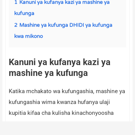
1
Kanuni ya kufanya kazi ya mashine ya
kufunga
2
Mashine ya kufunga DHIDI ya kufunga
kwa mikono
Kanuni ya kufanya kazi ya
mashine ya kufunga
Katika mchakato wa kufungashia, mashine ya
kufungashia wima kwanza hufanya ulaji
kupitia kifaa cha kulisha kinachonyoosha
nyenzo. Filamu ya plastiki huunda umbo la
bomba kupitia silinda ya filamu. Kisha kifaa