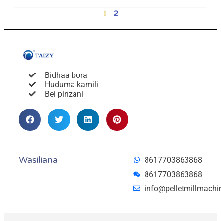
1
2
Bidhaa bora
Huduma kamili
Bei pinzani
Wasiliana
8617703863868
8617703863868
info@pelletmillmachi