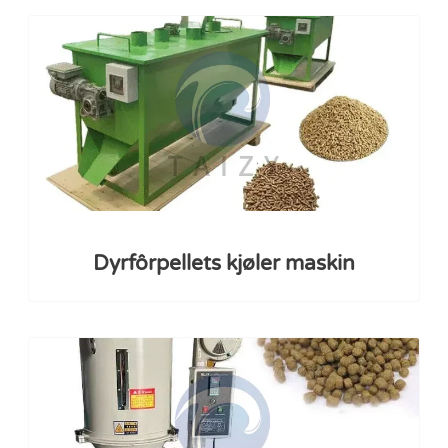
Dyrfôrpellets kjøler maskin