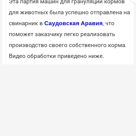
Эта партия машин для грануляции кормов
для животных была успешно отправлена на
свинарник в
, что
Саудовская Аравия
поможет заказчику легко реализовать
производство своего собственного корма.
Видео обработки приведено ниже.
Принцип работы гранулятора с плоской
матрицей очень прост: сырье экструдируется
для получения гранул с одинаковыми
характеристиками. Это не только улучшает
вкус корма, но также более благоприятно
для переваривания и усвоения свиньями,