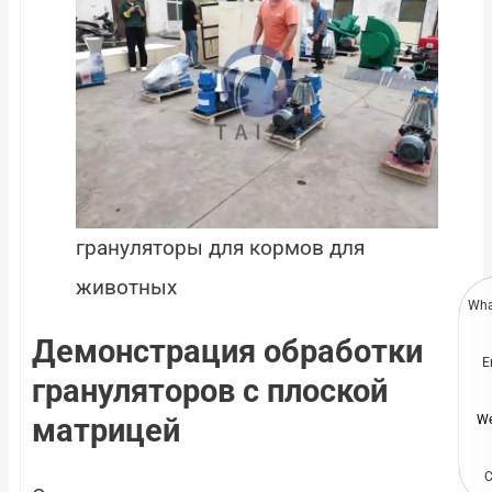
грануляторы для кормов для
животных
Wha
Демонстрация обработки
E
грануляторов с плоской
We
матрицей
C