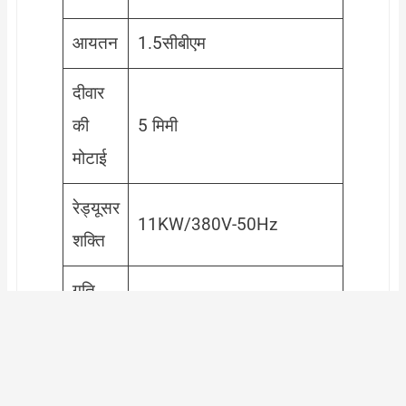
We
आयतन
1.5सीबीएम
C
दीवार
की
5 मिमी
मोटाई
रेड्यूसर
11KW/380V-50Hz
शक्ति
गति
18r/मिनट
घुमाएँ
निर्वहन
सिलेंडर खुला प्रपत्र
तरीका