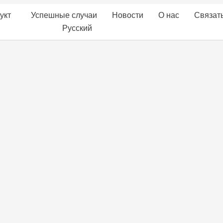
укт
Успешные случаи
Новости
О нас
Связать
Русский