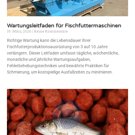
Wartungsleitfaden für Fischfuttermaschinen
19. März, 2026
Keine Kommentare
Richtige Wartung kann die Lebensdauer Ihrer
Fischfutterproduktionsausrüstung von 3 auf 10 Jahre
verlängern. Dieser Leitfaden umfasst tägliche, wöchentliche,
monatliche und jährliche Wartungsaufgaben,
Fehlerbehebungstechniken und bewährte Praktiken für
Schmierung, um kostspielige Ausfallzeiten zu minimieren.