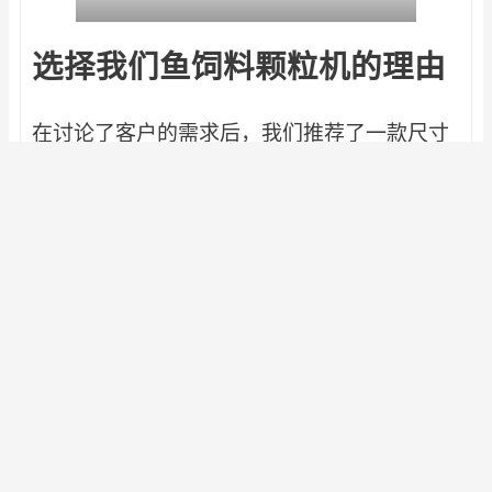
选择我们鱼饲料颗粒机的理由
在讨论了客户的需求后，我们推荐了一款尺寸
适合其水族馆的鱼饲料制粒机。该机器不仅能
生产出均匀的中等大小颗粒，还能根据配方定
制，以适应不同的鱼类，确保每颗颗粒都能提
供充足的营养。
此外，该设备使客户能够高效地完成生产任
务，大大降低了人工和时间成本。经过全面评
估，客户选择了我们的鱼饲料颗粒机，相信它
具有很高的价值，并将满足其长期的生产需