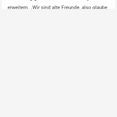
erweitern. „Wir sind alte Freunde, also glaube
ich Ihnen.“ Sagte er und zeigte schnell seine
Anforderungen.
Er teilt uns seine ideale Kapazität der
Maschine und die Leistung mit, die er zum
Betrieb verwendet. In der Zwischenzeit fragt
er, ob wir Waren auf Lager haben, da er
kürzlich einen großen Auftrag hat.
Was bieten wir an?
Nachdem wir seine Bedürfnisse kennen,