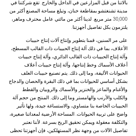
اتنا من قبل المزارعين في الداخل والخارج. تقع شركتنا في
نة تشنغتشو بمقاطعة خنان، وتبلغ مساحة المصنع أكثر من
30,000 متر مربع. لدينا أكثر من مائتي عامل محترف وماهر،
زمون بكل تفاصيل أجهزتنا.
 مر السنين، قمنا بتطوير وإنتاج آلات إنتاج حبيبات
علاف، بما في ذلك آلة إنتاج الحبيبات ذات القالب المسطح،
ة إنتاج الحبيبات ذات القالب الدائري، وآلة إنتاج حبيبات
اف الأسماك وخط إنتاجها، وآلة إنتاج حبيبات أعلاف
يوانات الأليفة، وما إلى ذلك. يتم تصنيع حبيبات العلف
ل أساسي للحيوانات بما في ذلك البقرة والحصان والدجاج
أغنام والماعز والخنزير والأسماك والروبيان والقطط
كلب والأرنب والهامستر وما إلى ذلك. المنتج من حجم آلة
بيبات الخاصة بنا متساوي، والاستساغة جيدة، ولها تأثير
ح على تربية الحيوانات. المساحة الأرضية لمعداتنا صغيرة،
تكلفة معقولة ويمكن تحقيق الربح بسرعة. لأننا نعتبر
صيل الآلات من وجهة نظر المستهلكين، فإن أجهزتنا تحظى